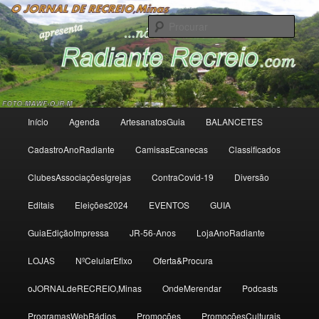
Radiante Recreio
Procu
Radiante Recreio
Menu
Início
Agenda
ArtesanatosGuia
BALANCETES
Saltar
Saltar
principal
CadastroAnoRadiante
CamisasEcanecas
Classificados
para
para
ClubesAssociaçõesIgrejas
ContraCovid-19
Diversão
o
o
Editais
Eleições2024
EVENTOS
GUIA
conteúdo
conteúdo
GuiaEdiçãoImpressa
JR-56-Anos
LojaAnoRadiante
primário
secundário
LOJAS
NºCelularEfixo
Oferta&Procura
oJORNALdeRECREIO,Minas
OndeMerendar
Podcasts
ProgramasWebRádios
Promoções
PromoçõesCulturais