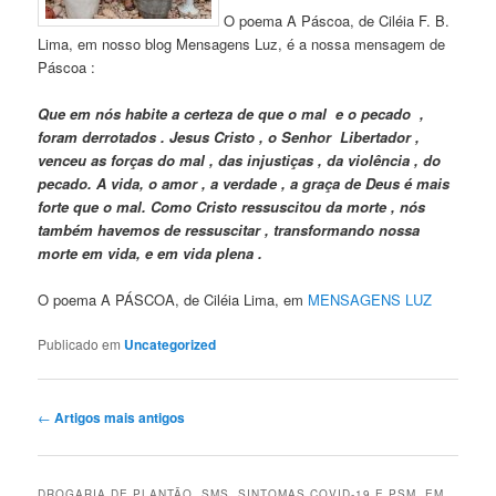
O poema A Páscoa, de Ciléia F. B.
Lima, em nosso blog Mensagens Luz, é a nossa mensagem de
Páscoa :
Que em nós habite a certeza de que o mal e o pecado ,
foram derrotados . Jesus Cristo , o Senhor Libertador ,
venceu as forças do mal , das injustiças , da violência , do
pecado. A vida, o amor , a verdade , a graça de Deus é mais
forte que o mal. Como Cristo ressuscitou da morte , nós
também havemos de ressuscitar , transformando nossa
morte em vida, e em vida plena .
O poema A PÁSCOA, de Ciléia Lima, em
MENSAGENS LUZ
Publicado em
Uncategorized
Navegação
←
Artigos mais antigos
de
artigos
DROGARIA DE PLANTÃO, SMS, SINTOMAS COVID-19 E PSM, EM