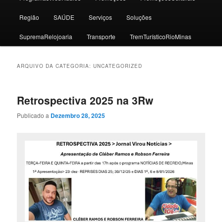
Região
SAÚDE
Serviços
Soluções
SupremaRelojoaria
Transporte
TremTurísticoRioMinas
ARQUIVO DA CATEGORIA:
UNCATEGORIZED
Retrospectiva 2025 na 3Rw
Publicado a
Dezembro 28, 2025