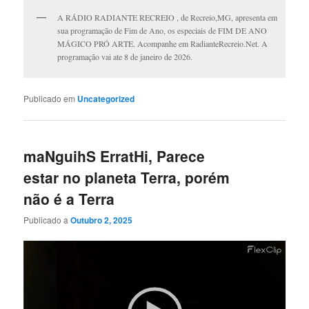
A RÁDIO RADIANTE RECREIO , de Recreio,MG, apresenta em
sua programação de Fim de Ano, os especiais de FIM DE ANO
MÁGICO PRÓ ARTE. Acompanhe em RadianteRecreio.Net. A
programação vai ate 8 de janeiro de 2026.
Publicado em
Uncategorized
maNguihS ErratHi, Parece
estar no planeta Terra, porém
não é a Terra
Publicado a
Outubro 2, 2025
Reprodutor
de
vídeo