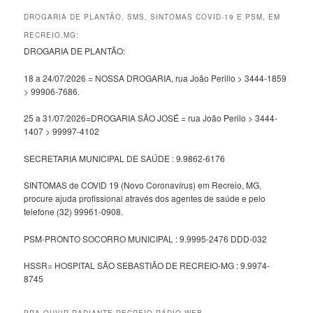
DROGARIA DE PLANTÃO, SMS, SINTOMAS COVID-19 E PSM, EM
RECREIO,MG:
DROGARIA DE PLANTÃO:
18 a 24/07/2026 = NOSSA DROGARIA, rua João Perillo > 3444-1859
> 99906-7686.
25 a 31/07/2026=DROGARIA SÃO JOSÉ = rua João Perilo > 3444-
1407 > 99997-4102
SECRETARIA MUNICIPAL DE SAÚDE : 9.9862-6176
SINTOMAS de COVID 19 (Novo Coronavírus) em Recreio, MG,
procure ajuda profissional através dos agentes de saúde e pelo
telefone (32) 99961-0908.
PSM-PRONTO SOCORRO MUNICIPAL : 9.9995-2476 DDD-032
HSSR= HOSPITAL SÃO SEBASTIÃO DE RECREIO-MG : 9.9974-
8745
PRA OUVIR RADIANTE RECREIO RÁDIO WEB