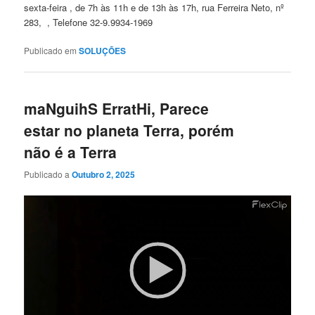
sexta-feira , de 7h às 11h e de 13h às 17h, rua Ferreira Neto, nº
283, , Telefone 32-9.9934-1969
Publicado em
SOLUÇÕES
maNguihS ErratHi, Parece
estar no planeta Terra, porém
não é a Terra
Publicado a
Outubro 2, 2025
Reprodutor
de
vídeo