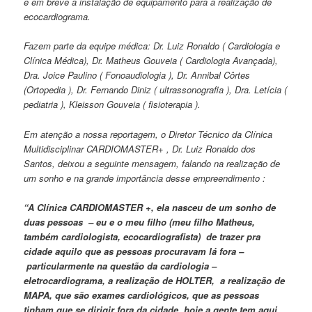
e em breve a instalação de equipamento para a realização de
ecocardiograma.
Fazem parte da equipe médica: Dr. Luiz Ronaldo ( Cardiologia e
Clínica Médica), Dr. Matheus Gouveia ( Cardiologia Avançada),
Dra. Joice Paulino ( Fonoaudiologia ), Dr. Annibal Côrtes
(Ortopedia ), Dr. Fernando Diniz ( ultrassonografia ), Dra. Letícia (
pediatria ), Kleisson Gouveia ( fisioterapia ).
Em atenção a nossa reportagem, o Diretor Técnico da Clínica
Multidisciplinar CARDIOMASTER+ , Dr. Luiz Ronaldo dos
Santos, deixou a seguinte mensagem, falando na realização de
um sonho e na grande importância desse empreendimento :
“A Clínica CARDIOMASTER +, ela nasceu de um sonho de
duas pessoas – eu e o meu filho (meu filho Matheus,
também cardiologista, ecocardiografista) de trazer pra
cidade aquilo que as pessoas procuravam lá fora –
particularmente na questão da cardiologia –
eletrocardiograma, a realização de HOLTER, a realização de
MAPA, que são exames cardiológicos, que as pessoas
tinham que se dirigir fora da cidade, hoje a gente tem aqui .