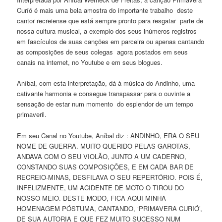
Curíó é mais uma bela amostra do importante trabalho deste
cantor recreiense que está sempre pronto para resgatar parte de
nossa cultura musical, a exemplo dos seus inúmeros registros
em fascículos de suas canções em parceira ou apenas cantando
as composições de seus colegas agora postados em seus
canais na internet, no Youtube e em seus blogues.
Aníbal, com esta interpretação, dá à música do Andinho, uma
cativante harmonia e consegue transpassar para o ouvinte a
sensação de estar num momento do esplendor de um tempo
primaveril.
Em seu Canal no Youtube, Aníbal diz : ANDINHO, ERA O SEU
NOME DE GUERRA. MUITO QUERIDO PELAS GAROTAS,
ANDAVA COM O SEU VIOLÃO, JUNTO A UM CADERNO,
CONSTANDO SUAS COMPOSIÇÕES, E EM CADA BAR DE
RECREIO-MINAS, DESFILAVA O SEU REPERTÓRIO. POIS É,
INFELIZMENTE, UM ACIDENTE DE MOTO O TIROU DO
NOSSO MEIO. DESTE MODO, FICA AQUI MINHA
HOMENAGEM PÓSTUMA, CANTANDO, ‘PRIMAVERA CURIÓ’,
DE SUA AUTORIA E QUE FEZ MUITO SUCESSO NUM