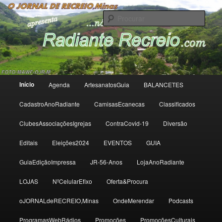
Radiante Recreio
Procu
Radiante Recreio
Menu
Início
Agenda
ArtesanatosGuia
BALANCETES
Saltar
Saltar
principal
CadastroAnoRadiante
CamisasEcanecas
Classificados
para
para
ClubesAssociaçõesIgrejas
ContraCovid-19
Diversão
o
o
Editais
Eleições2024
EVENTOS
GUIA
conteúdo
conteúdo
GuiaEdiçãoImpressa
JR-56-Anos
LojaAnoRadiante
primário
secundário
LOJAS
NºCelularEfixo
Oferta&Procura
oJORNALdeRECREIO,Minas
OndeMerendar
Podcasts
ProgramasWebRádios
Promoções
PromoçõesCulturais