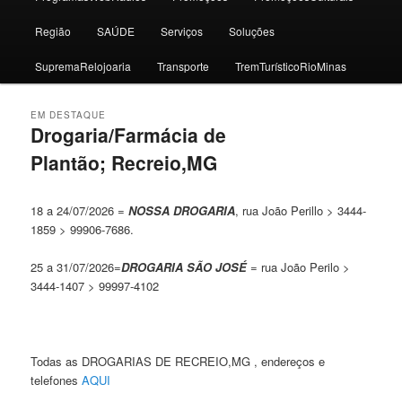
Região
SAÚDE
Serviços
Soluções
SupremaRelojoaria
Transporte
TremTurísticoRioMinas
EM DESTAQUE
Drogaria/Farmácia de
Plantão; Recreio,MG
Publicado a
Novembro 9, 2025
18 a 24/07/2026 =
NOSSA DROGARIA
, rua João Perillo > 3444-
1859 > 99906-7686.
25 a 31/07/2026=
DROGARIA SÃO JOSÉ
= rua João Perilo >
3444-1407 > 99997-4102
Todas as DROGARIAS DE RECREIO,MG , endereços e
telefones
AQUI