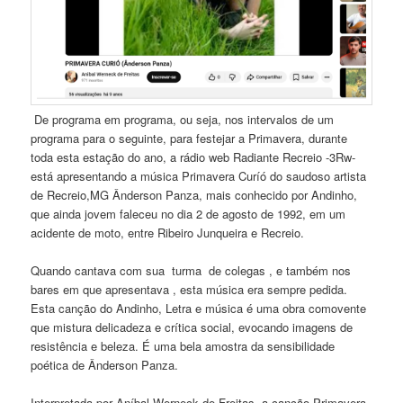
De programa em programa, ou seja, nos intervalos de um
programa para o seguinte, para festejar a Primavera, durante
toda esta estação do ano, a rádio web Radiante Recreio -3Rw-
está apresentando a música Primavera Curíó do saudoso artista
de Recreio,MG Ânderson Panza, mais conhecido por Andinho,
que ainda jovem faleceu no dia 2 de agosto de 1992, em um
acidente de moto, entre Ribeiro Junqueira e Recreio.
Quando cantava com sua turma de colegas , e também nos
bares em que apresentava , esta música era sempre pedida.
Esta canção do Andinho, Letra e música é uma obra comovente
que mistura delicadeza e crítica social, evocando imagens de
resistência e beleza. É uma bela amostra da sensibilidade
poética de Ânderson Panza.
Interpretada por Aníbal Werneck de Freitas, a canção Primavera