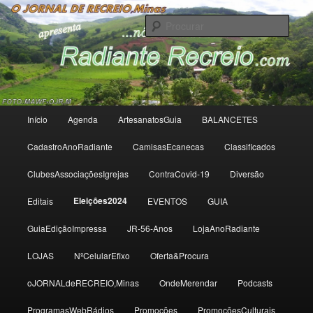
Radiante Recreio
Procu
Radiante Recreio
Menu
Início
Agenda
ArtesanatosGuia
BALANCETES
Saltar
principal
CadastroAnoRadiante
CamisasEcanecas
Classificados
para
ClubesAssociaçõesIgrejas
ContraCovid-19
Diversão
o
Eleições2024
Editais
EVENTOS
GUIA
conteúdo
GuiaEdiçãoImpressa
JR-56-Anos
LojaAnoRadiante
primário
LOJAS
NºCelularEfixo
Oferta&Procura
oJORNALdeRECREIO,Minas
OndeMerendar
Podcasts
ProgramasWebRádios
Promoções
PromoçõesCulturais