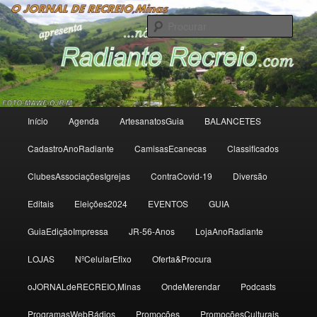
Radiante Recreio
Procu
Radiante Recreio
Menu
Início
Agenda
ArtesanatosGuia
BALANCETES
Saltar
principal
CadastroAnoRadiante
CamisasEcanecas
Classificados
para
ClubesAssociaçõesIgrejas
ContraCovid-19
Diversão
o
Editais
Eleições2024
EVENTOS
GUIA
conteúdo
GuiaEdiçãoImpressa
JR-56-Anos
LojaAnoRadiante
primário
LOJAS
NºCelularEfixo
Oferta&Procura
oJORNALdeRECREIO,Minas
OndeMerendar
Podcasts
ProgramasWebRádios
Promoções
PromoçõesCulturais