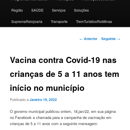
Região
SAÚDE
Serviços
Soluções
SupremaRelojoaria
Transporte
TremTurísticoRioMinas
Navegação
←
Anterior
Seguinte
→
de
artigos
Vacina contra Covid-19 nas
crianças de 5 a 11 anos tem
início no município
Publicado a
Janeiro 19, 2022
O governo municipal publicou ontem, 18,jan/22, em sua página
no Facebook a chamada para a campanha de vacinação em
crianças de 5 a 11 anos com a seguinte mensagem: